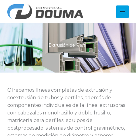
Ir
Main
al
Men
contenido
Extrusión de Perfil
Ofrecemos
líneas completas de extrusión y
coextrusión de tubos y perfiles
, además de
componentes individuales de la línea
:
extrusoras
con cabezales monohusillo y doble husillo
,
matricería para perfiles
,
equipos de
postprocesado
,
sistemas de control gravimétrico
,
sistemas de medición de diámetro y espesor
,