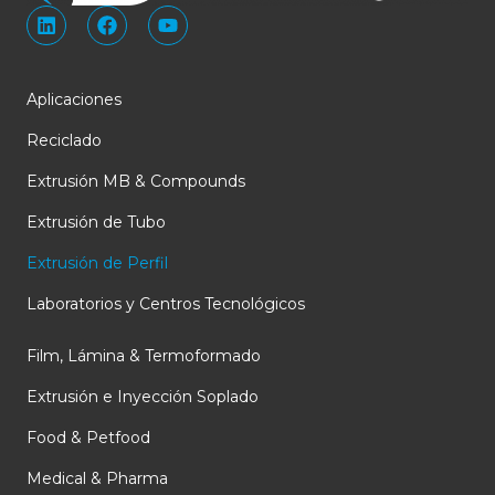
L
F
Y
i
a
o
n
c
u
k
e
t
e
b
u
Aplicaciones
d
o
b
i
o
e
Reciclado
n
k
Extrusión MB & Compounds
Extrusión de Tubo
Extrusión de Perfil
Laboratorios y Centros Tecnológicos
Film, Lámina & Termoformado
Extrusión e Inyección Soplado
Food & Petfood
Medical & Pharma