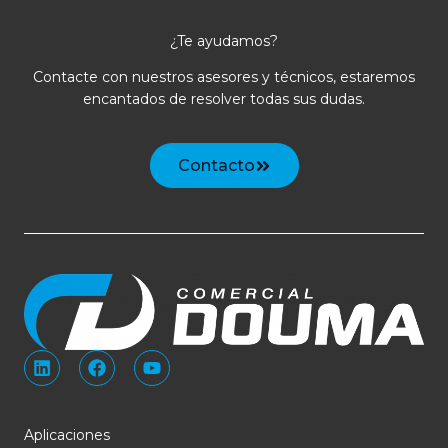
o
n
¿Te ayudamos?
o
Contacte con nuestros asesores y técnicos, estaremos
encantados de resolver todas sus dudas.
Contacto
L
F
Y
i
a
o
n
c
u
k
e
t
e
b
u
Aplicaciones