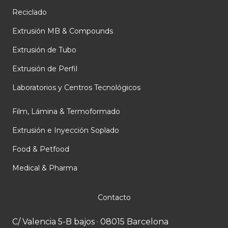
d
o
b
i
o
e
Reciclado
n
k
Extrusión MB & Compounds
Extrusión de Tubo
Extrusión de Perfil
Laboratorios y Centros Tecnológicos
Film, Lámina & Termoformado
Extrusión e Inyección Soplado
Food & Petfood
Medical & Pharma
Contacto
C/ Valencia 5-B bajos · 08015 Barcelona