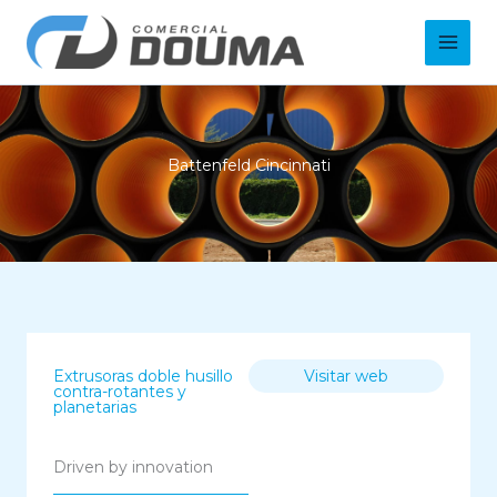
Ir
Main
al
Men
contenido
Battenfeld Cincinnati
Extrusoras doble husillo
Visitar web
contra-rotantes y
planetarias
Driven by innovation