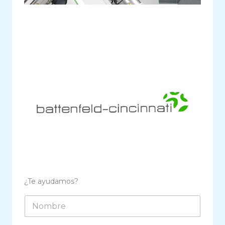
¿Te ayudamos?
N
o
m