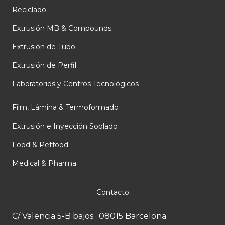
i
o
e
Reciclado
n
k
Extrusión MB & Compounds
Extrusión de Tubo
Extrusión de Perfil
Laboratorios y Centros Tecnológicos
Film, Lámina & Termoformado
Extrusión e Inyección Soplado
Food & Petfood
Medical & Pharma
Contacto
C/ Valencia 5-B bajos · 08015 Barcelona