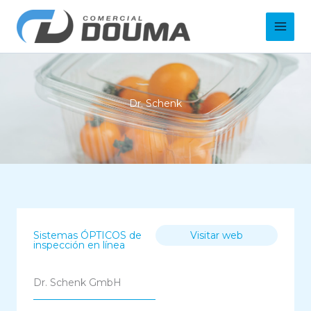
Ir
Main
al
Men
contenido
Dr. Schenk
Sistemas ÓPTICOS de
Visitar web
inspección en línea
Dr. Schenk GmbH