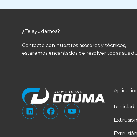
¿Te ayudamos?
Contacte con nuestros asesores y técnicos,
estaremos encantados de resolver todas sus d
Aplicacio
L
F
Y
Reciclad
i
a
o
Extrusió
n
c
u
k
e
t
Extrusió