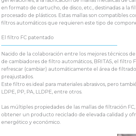
generaciones
, a la
fabricación de mallas metálicas de ca
en formato de
cartucho
, de
disco
, etc., destinadas a la
fi
procesado de plásticos. Estas mallas son
compatibles co
filtros automáticos
que requieren este tipo de compon
El filtro FC patentado
Nacido de la colaboración entre los
mejores técnicos de
de
cambiadores de filtro automáticos
,
BRITAS
, el
filtro 
refrescar (cambiar) automáticamente el área de filtrad
preajustados
.
Este filtro es
ideal para materiales abrasivos
, pero tambié
LDPE
,
PP
,
PA
,
LLDPE
, entre otros.
Las múltiples propiedades de las
mallas de filtración FC
obtener un
producto reciclado de elevada calidad
y of
energético y económico
.