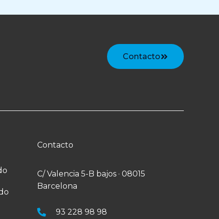
Contacto
Contacto
do
C/ Valencia 5-B bajos · 08015
Barcelona
ado
93 228 98 98