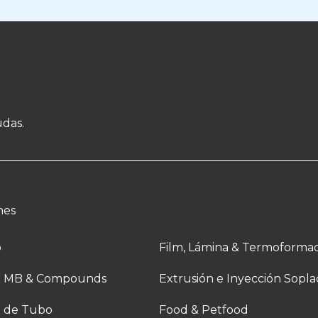
udas.
nes
Aplicaciones
o
Film, Lámina & Termoforma
n MB & Compounds
Extrusión e Inyección Sopl
n de Tubo
Food & Petfood