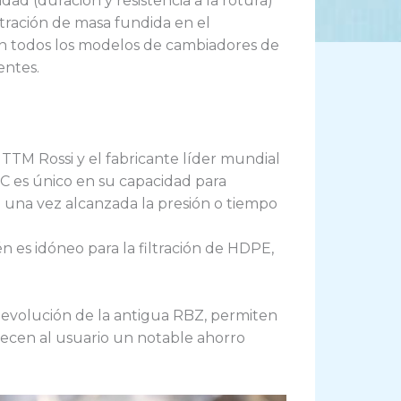
lidad
(duración y resistencia a la rotura)
ltración de masa fundida
en el
n todos los modelos de cambiadores de
entes.
 TTM Rossi
y el
fabricante líder mundial
FC
es único en su capacidad para
o
una vez alcanzada la
presión
o
tiempo
n es idóneo para la filtración de
HDPE
,
, evolución de la antigua
RBZ
, permiten
recen al usuario un
notable ahorro