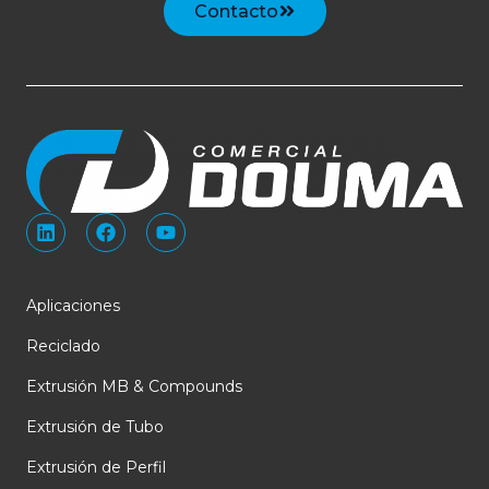
Contacto
L
F
Y
i
a
o
n
c
u
k
e
t
e
b
u
Aplicaciones
d
o
b
i
o
e
Reciclado
n
k
Extrusión MB & Compounds
Extrusión de Tubo
Extrusión de Perfil